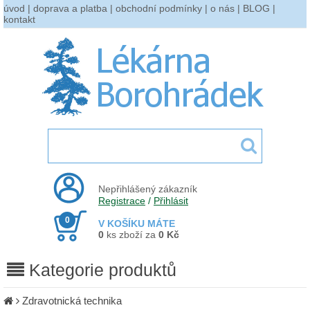
úvod
|
doprava a platba
|
obchodní podmínky
|
o nás
|
BLOG
|
kontakt
Nepřihlášený zákazník
Registrace
/
Přihlásit
0
V KOŠÍKU MÁTE
0
ks zboží za
0 Kč
Kategorie produktů
Zdravotnická technika