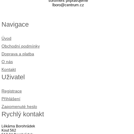
sortiment připravujeme
lboro@centrum.cz
Navigace
Úvod
Obchodní podmínky
Doprava a platba
O nás
Kontakt
Uživatel
Registrace
Přihlášení
Zapomenuté heslo
Rychlý kontakt
Lékárna Borohrádek
Kout 562