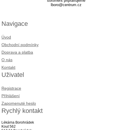
sortiment připravujeme
lboro@centrum.cz
Navigace
Úvod
Obchodní podmínky
Doprava a platba
O nás
Kontakt
Uživatel
Registrace
Přihlášení
Zapomenuté heslo
Rychlý kontakt
Lékárna Borohrádek
Kout 562