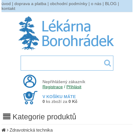
úvod
|
doprava a platba
|
obchodní podmínky
|
o nás
|
BLOG
|
kontakt
Nepřihlášený zákazník
Registrace
/
Přihlásit
0
V KOŠÍKU MÁTE
0
ks zboží za
0 Kč
Kategorie produktů
Zdravotnická technika