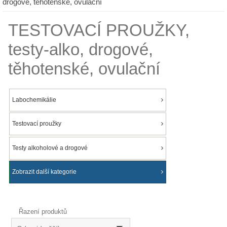
drogové, těhotenské, ovulační
TESTOVACÍ PROUŽKY,
testy-alko, drogové,
těhotenské, ovulační
Labochemikálie
Testovací proužky
Testy alkoholové a drogové
Zobrazit další kategorie
Řazení produktů