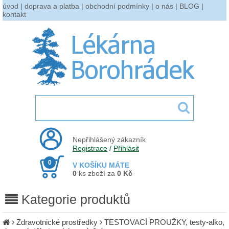
úvod
|
doprava a platba
|
obchodní podmínky
|
o nás
|
BLOG
|
kontakt
Nepřihlášený zákazník
Registrace
/
Přihlásit
0
V KOŠÍKU MÁTE
0
ks zboží za
0 Kč
Kategorie produktů
Zdravotnické prostředky
TESTOVACÍ PROUŽKY, testy-alko,