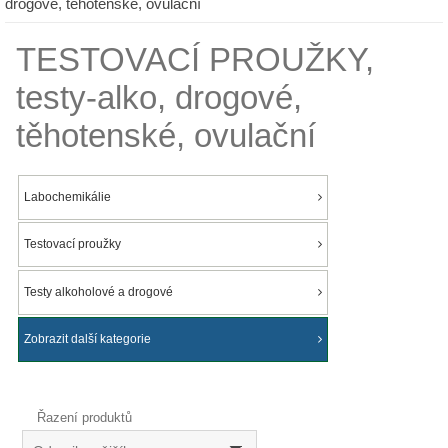
drogové, těhotenské, ovulační
TESTOVACÍ PROUŽKY,
testy-alko, drogové,
těhotenské, ovulační
Labochemikálie
Testovací proužky
Testy alkoholové a drogové
Zobrazit další kategorie
Řazení produktů