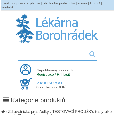
úvod
|
doprava a platba
|
obchodní podmínky
|
o nás
|
BLOG
|
kontakt
Nepřihlášený zákazník
Registrace
/
Přihlásit
0
V KOŠÍKU MÁTE
0
ks zboží za
0 Kč
Kategorie produktů
Zdravotnické prostředky
TESTOVACÍ PROUŽKY, testy-alko,