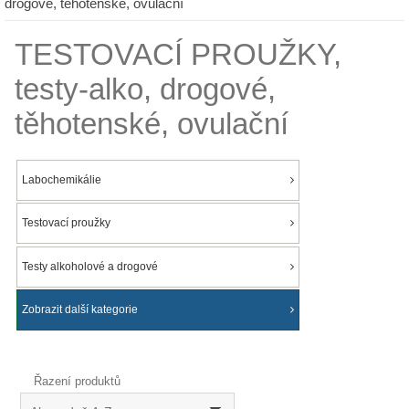
drogové, těhotenské, ovulační
TESTOVACÍ PROUŽKY,
testy-alko, drogové,
těhotenské, ovulační
Labochemikálie
Testovací proužky
Testy alkoholové a drogové
Zobrazit další kategorie
Řazení produktů