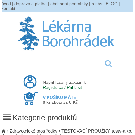
úvod
|
doprava a platba
|
obchodní podmínky
|
o nás
|
BLOG
|
kontakt
Nepřihlášený zákazník
Registrace
/
Přihlásit
0
V KOŠÍKU MÁTE
0
ks zboží za
0 Kč
Kategorie produktů
Zdravotnické prostředky
TESTOVACÍ PROUŽKY, testy-alko,