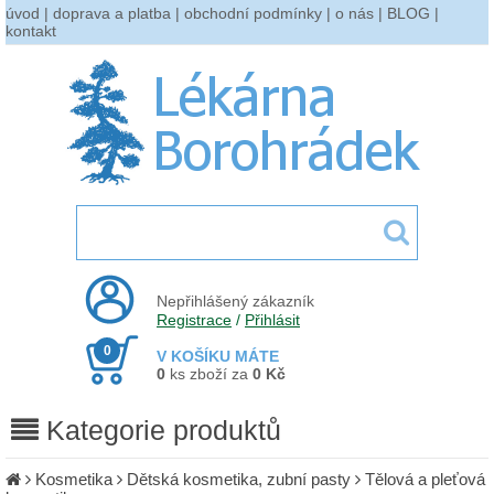
úvod
|
doprava a platba
|
obchodní podmínky
|
o nás
|
BLOG
|
kontakt
Nepřihlášený zákazník
Registrace
/
Přihlásit
0
V KOŠÍKU MÁTE
0
ks zboží za
0 Kč
Kategorie produktů
Kosmetika
Dětská kosmetika, zubní pasty
Tělová a pleťová