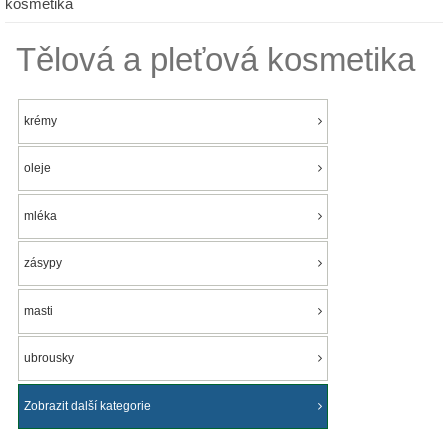
kosmetika
Tělová a pleťová kosmetika
krémy
oleje
mléka
zásypy
masti
ubrousky
Zobrazit další kategorie