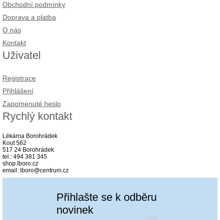
Obchodní podmínky
Doprava a platba
O nás
Kontakt
Uživatel
Registrace
Přihlášení
Zapomenuté heslo
Rychlý kontakt
Lékárna Borohrádek
Kout 562
517 24 Borohrádek
tel.: 494 381 345
shop.lboro.cz
email: lboro@centrum.cz
Přihlašte se k odběru
novinek