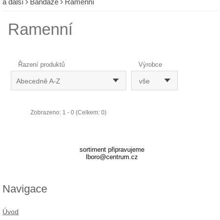
a další
Bandáže
Ramenní
Ramenní
Řazení produktů
Výrobce
Abecedně A-Z
vše
Zobrazeno: 1 - 0 (Celkem: 0)
sortiment připravujeme
lboro@centrum.cz
Navigace
Úvod