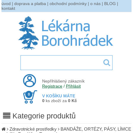
úvod
|
doprava a platba
|
obchodní podmínky
|
o nás
|
BLOG
|
kontakt
Nepřihlášený zákazník
Registrace
/
Přihlásit
0
V KOŠÍKU MÁTE
0
ks zboží za
0 Kč
Kategorie produktů
Zdravotnické prostředky
BANDÁŽE, ORTÉZY, PÁSY, LÍMCE