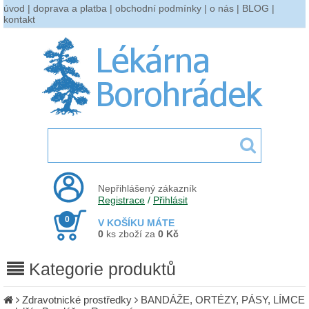
úvod
|
doprava a platba
|
obchodní podmínky
|
o nás
|
BLOG
|
kontakt
Nepřihlášený zákazník
Registrace
/
Přihlásit
0
V KOŠÍKU MÁTE
0
ks zboží za
0 Kč
Kategorie produktů
Zdravotnické prostředky
BANDÁŽE, ORTÉZY, PÁSY, LÍMCE