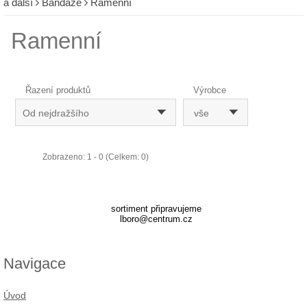
a další
Bandáže
Ramenní
Ramenní
Řazení produktů
Výrobce
Od nejdražšího
vše
Zobrazeno: 1 - 0 (Celkem: 0)
sortiment připravujeme
lboro@centrum.cz
Navigace
Úvod