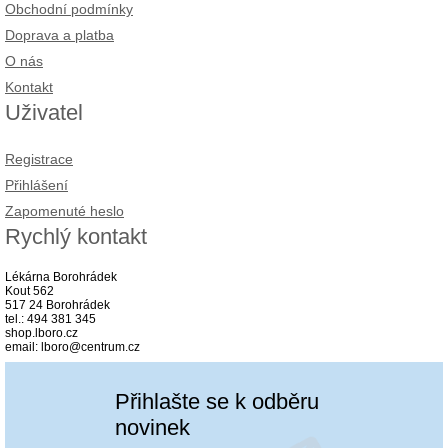
Obchodní podmínky
Doprava a platba
O nás
Kontakt
Uživatel
Registrace
Přihlášení
Zapomenuté heslo
Rychlý kontakt
Lékárna Borohrádek
Kout 562
517 24 Borohrádek
tel.: 494 381 345
shop.lboro.cz
email: lboro@centrum.cz
Přihlašte se k odběru
novinek