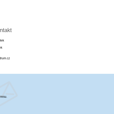
ntakt
dek
ek
trum.cz
dresu.