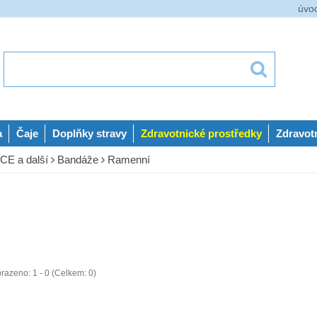
úvo
a
Čaje
Doplňky stravy
Zdravotnické prostředky
Zdravot
E a další
Bandáže
Ramenní
razeno: 1 - 0 (Celkem: 0)