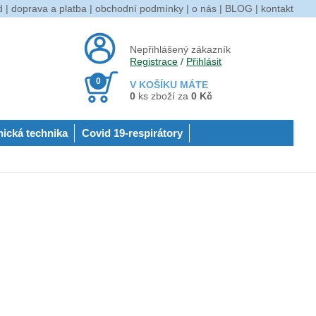
d
|
doprava a platba
|
obchodní podmínky
|
o nás
|
BLOG
|
kontakt
Nepřihlášený zákazník
Registrace
/
Přihlásit
0
V KOŠÍKU MÁTE
0
ks zboží za
0 Kč
nická technika
Covid 19-respirátory