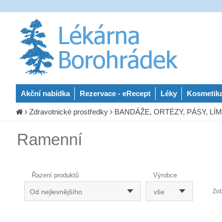
Akční nabídka
Rezervace - eRecept
Léky
Kosmetik
Zdravotnické prostředky
BANDÁŽE, ORTÉZY, PÁSY, LÍMC
Ramenní
Řazení produktů
Výrobce
Od nejlevnějšího
vše
Zob