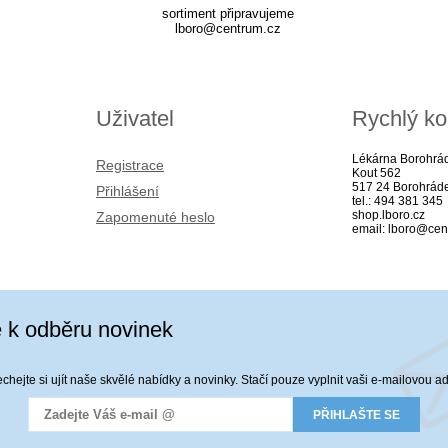
sortiment připravujeme
lboro@centrum.cz
Uživatel
Rychlý ko
Lékárna Borohrá
Registrace
Kout 562
517 24 Borohrád
Přihlášení
tel.: 494 381 345
shop.lboro.cz
Zapomenuté heslo
email: lboro@cen
e k odběru novinek
hejte si ujít naše skvělé nabídky a novinky. Stačí pouze vyplnit vaši e-mailovou a