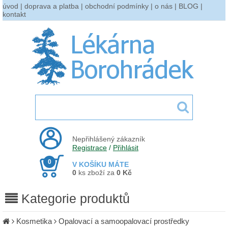
úvod
|
doprava a platba
|
obchodní podmínky
|
o nás
|
BLOG
|
kontakt
Nepřihlášený zákazník
Registrace
/
Přihlásit
0
V KOŠÍKU MÁTE
0
ks zboží za
0 Kč
Kategorie produktů
Kosmetika
Opalovací a samoopalovací prostředky