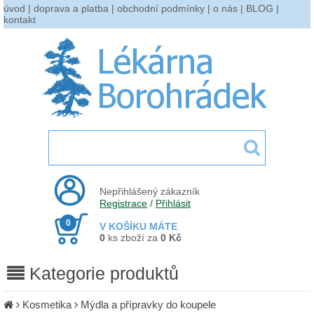
úvod
|
doprava a platba
|
obchodní podmínky
|
o nás
|
BLOG
|
kontakt
Nepřihlášený zákazník
Registrace
/
Přihlásit
0
V KOŠÍKU MÁTE
0
ks zboží za
0 Kč
Kategorie produktů
Kosmetika
Mýdla a přípravky do koupele