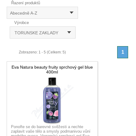
Řazení produktů
Abecedně A-Z
Výrobce
TORUNSKE ZAKLADY
1
Zobrazeno: 1 - 5 (Celkem: 5)
Eva Natura beauty fruity sprchový gel blue
400ml
Ponořte se do barevné svěžesti a nechte
zaplavit vaše tělo a smysly podmanivou vůní
modrého ovoce. Veganský sprchový gel Eva...