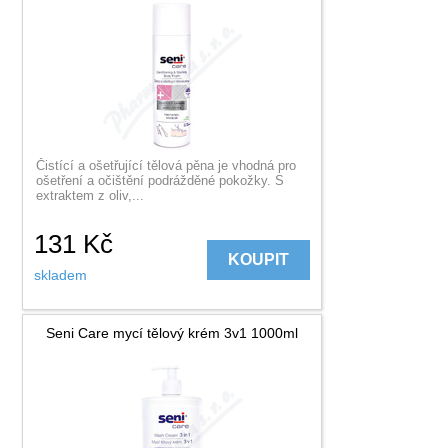
Čistící a ošetřující tělová pěna je vhodná pro
ošetření a očištění podrážděné pokožky. S
extraktem z oliv,...
131
Kč
KOUPIT
skladem
Seni Care mycí tělový krém 3v1 1000ml