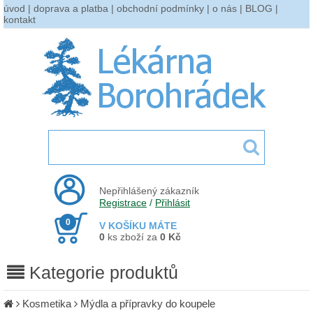
úvod
|
doprava a platba
|
obchodní podmínky
|
o nás
|
BLOG
|
kontakt
Nepřihlášený zákazník
Registrace
/
Přihlásit
0
V KOŠÍKU MÁTE
0
ks zboží za
0 Kč
Kategorie produktů
Kosmetika
Mýdla a přípravky do koupele