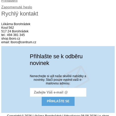
Přihlášení
Zapomenuté heslo
Rychlý kontakt
Lékárna Borohrádek
Kout 562
517 24 Borohrádek
tel.: 494 381 345
shop.lboro.cz
email: lboro@centrum.cz
Přihlašte se k odběru
novinek
Nenechejte si ujít naše skvělé nabídky a
novinky. Stačí pouze vyplnit vaši e-
mailovou adresu.
Copyright © 2026 Lékárna Borohrádek | Aktualizace 08.08.2026 |
e-shop