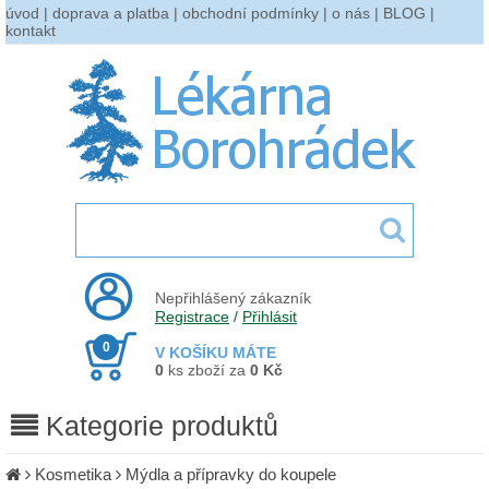
úvod
|
doprava a platba
|
obchodní podmínky
|
o nás
|
BLOG
|
kontakt
Nepřihlášený zákazník
Registrace
/
Přihlásit
0
V KOŠÍKU MÁTE
0
ks zboží za
0 Kč
Kategorie produktů
Kosmetika
Mýdla a přípravky do koupele