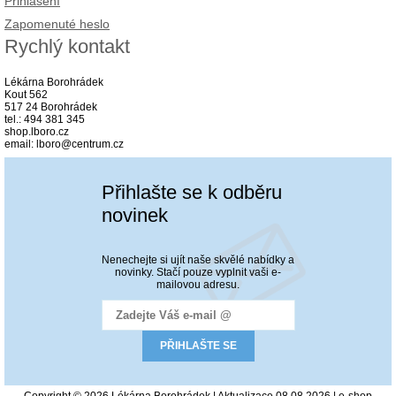
Přihlášení
Zapomenuté heslo
Rychlý kontakt
Lékárna Borohrádek
Kout 562
517 24 Borohrádek
tel.: 494 381 345
shop.lboro.cz
email: lboro@centrum.cz
Přihlašte se k odběru
novinek
Nenechejte si ujít naše skvělé nabídky a
novinky. Stačí pouze vyplnit vaši e-
mailovou adresu.
Copyright © 2026 Lékárna Borohrádek | Aktualizace 08.08.2026 |
e-shop