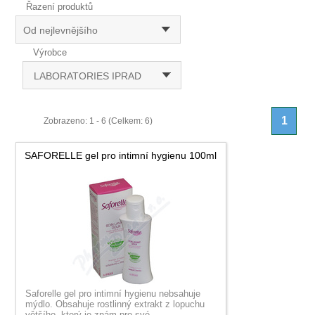
Řazení produktů
Od nejlevnějšího
Výrobce
LABORATORIES IPRAD
1
Zobrazeno: 1 - 6 (Celkem: 6)
SAFORELLE gel pro intimní hygienu 100ml
Saforelle gel pro intimní hygienu nebsahuje
mýdlo. Obsahuje rostlinný extrakt z lopuchu
většího, který je znám pro své...