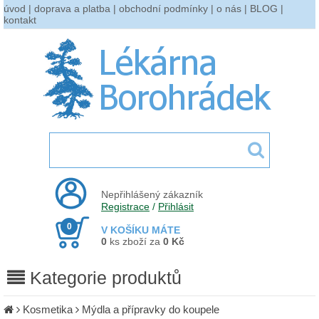
úvod
|
doprava a platba
|
obchodní podmínky
|
o nás
|
BLOG
|
kontakt
Nepřihlášený zákazník
Registrace
/
Přihlásit
0
V KOŠÍKU MÁTE
0
ks zboží za
0 Kč
Kategorie produktů
Kosmetika
Mýdla a přípravky do koupele