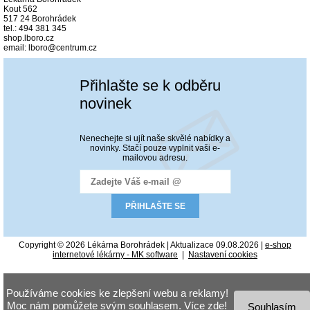
Kout 562
517 24 Borohrádek
tel.: 494 381 345
shop.lboro.cz
email: lboro@centrum.cz
Přihlašte se k odběru
novinek
Nenechejte si ujít naše skvělé nabídky a
novinky. Stačí pouze vyplnit vaši e-
mailovou adresu.
Copyright © 2026 Lékárna Borohrádek | Aktualizace 09.08.2026 |
e-shop
internetové lékárny - MK software
|
Nastavení cookies
Používáme cookies ke zlepšení webu a reklamy!
Moc nám pomůžete svým souhlasem. Více
zde
!
Souhlasím