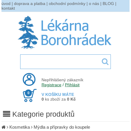
úvod
|
doprava a platba
|
obchodní podmínky
|
o nás
|
BLOG
|
kontakt
Nepřihlášený zákazník
Registrace
/
Přihlásit
0
V KOŠÍKU MÁTE
0
ks zboží za
0 Kč
Kategorie produktů
Kosmetika
Mýdla a přípravky do koupele