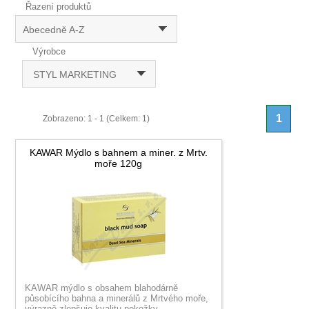
Řazení produktů
Abecedně A-Z
Výrobce
STYL MARKETING
1
Zobrazeno: 1 - 1 (Celkem: 1)
KAWAR Mýdlo s bahnem a miner. z Mrtv.
moře 120g
KAWAR mýdlo s obsahem blahodárně
působícího bahna a minerálů z Mrtvého moře,
výrazně zlepšuje kvalitu pokožky.