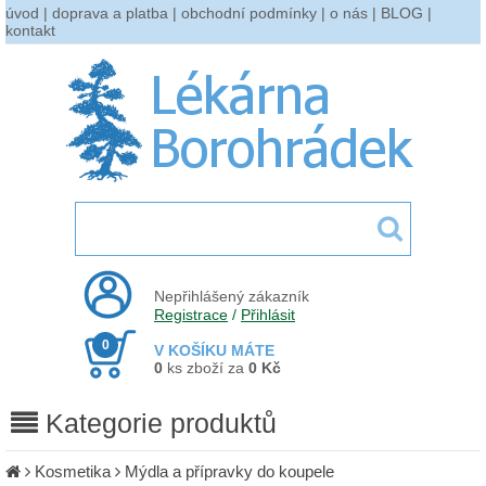
úvod
|
doprava a platba
|
obchodní podmínky
|
o nás
|
BLOG
|
kontakt
Nepřihlášený zákazník
Registrace
/
Přihlásit
0
V KOŠÍKU MÁTE
0
ks zboží za
0 Kč
Kategorie produktů
Kosmetika
Mýdla a přípravky do koupele