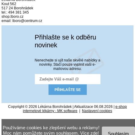
Kout 562
517 24 Borohrádek
tel.: 494 381 345
shop.lboro.cz
email: lboro@centrum.cz
Přihlašte se k odběru
novinek
Nenechejte si ujít naše skvělé nabídky a
novinky. Stačí pouze vyplnit vaši e-
mailovou adresu.
Copyright © 2026 Lékárna Borohrádek | Aktualizace 06.08.2026 |
e-shop
internetové lékárny - MK software
|
Nastavení cookies
Používáme cookies ke zlepšení webu a reklamy!
Moc nám pomůžete svým souhlasem. Více
zde
!
Souhlasím