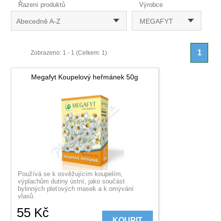
Řazení produktů
Výrobce
Abecedně A-Z
MEGAFYT
1
Zobrazeno: 1 - 1 (Celkem: 1)
Megafyt Koupelový heřmánek 50g
Používá se k osvěžujícím koupelím,
výplachům dutiny ústní, jako součást
bylinných pleťových masek a k omývání
vlasů.
55
Kč
KOUPIT