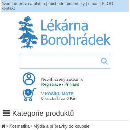
úvod
|
doprava a platba
|
obchodní podmínky
|
o nás
|
BLOG
|
kontakt
Nepřihlášený zákazník
Registrace
/
Přihlásit
0
V KOŠÍKU MÁTE
0
ks zboží za
0 Kč
Kategorie produktů
Kosmetika
Mýdla a přípravky do koupele