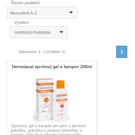
Řazení produktů
Abecedně A-Z
Výrobce
HARRAS PHARMA
1
Zobrazeno: 1 - 1 (Celkem: 1)
Dermolaval sprchový gel a šampon 200ml
Sprchový gel a šampón pro péči o aknózní
pokožku, pokožku s projevy seborrhey a
lupénky. Obsahuje přírodní účinnou látku -...