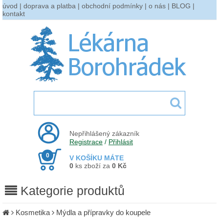
úvod
|
doprava a platba
|
obchodní podmínky
|
o nás
|
BLOG
|
kontakt
Nepřihlášený zákazník
Registrace
/
Přihlásit
0
V KOŠÍKU MÁTE
0
ks zboží za
0 Kč
Kategorie produktů
Kosmetika
Mýdla a přípravky do koupele