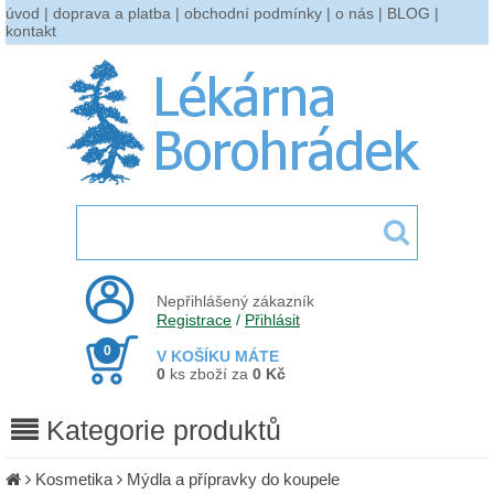
úvod
|
doprava a platba
|
obchodní podmínky
|
o nás
|
BLOG
|
kontakt
Nepřihlášený zákazník
Registrace
/
Přihlásit
0
V KOŠÍKU MÁTE
0
ks zboží za
0 Kč
Kategorie produktů
Kosmetika
Mýdla a přípravky do koupele