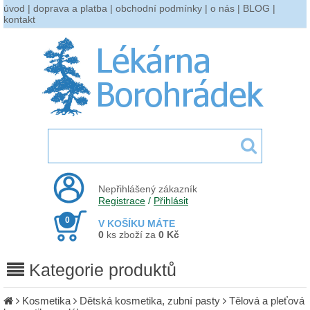
úvod
|
doprava a platba
|
obchodní podmínky
|
o nás
|
BLOG
|
kontakt
Nepřihlášený zákazník
Registrace
/
Přihlásit
0
V KOŠÍKU MÁTE
0
ks zboží za
0 Kč
Kategorie produktů
Kosmetika
Dětská kosmetika, zubní pasty
Tělová a pleťová