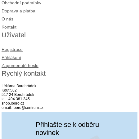
Obchodní podmínky
Doprava a platba
O nás
Kontakt
Uživatel
Registrace
Přihlášení
Zapomenuté heslo
Rychlý kontakt
Lékárna Borohrádek
Kout 562
517 24 Borohrádek
tel.: 494 381 345
shop.lboro.cz
email: lboro@centrum.cz
Přihlašte se k odběru
novinek