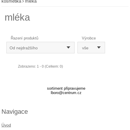
kosmetika
mléka
mléka
Řazení produktů
Výrobce
Od nejdražšího
vše
Zobrazeno: 1 - 0 (Celkem: 0)
sortiment připravujeme
lboro@centrum.cz
Navigace
Úvod