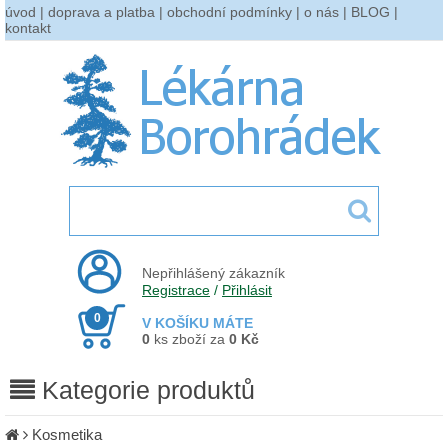
úvod
|
doprava a platba
|
obchodní podmínky
|
o nás
|
BLOG
|
kontakt
Nepřihlášený zákazník
Registrace
/
Přihlásit
0
V KOŠÍKU MÁTE
0
ks zboží za
0 Kč
Kategorie produktů
Kosmetika