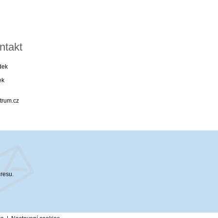
ntakt
dek
ek
trum.cz
dresu.