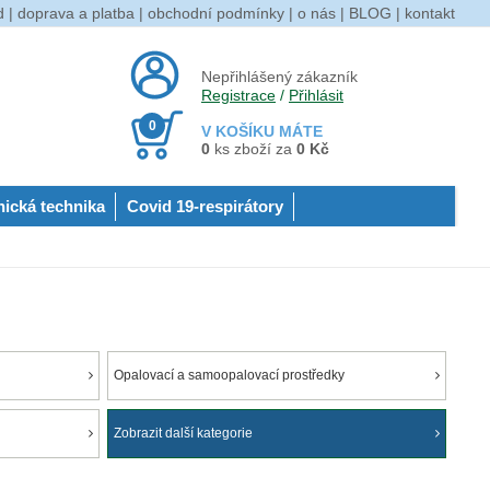
d
|
doprava a platba
|
obchodní podmínky
|
o nás
|
BLOG
|
kontakt
Nepřihlášený zákazník
Registrace
/
Přihlásit
0
V KOŠÍKU MÁTE
0
ks zboží za
0 Kč
nická technika
Covid 19-respirátory
Opalovací a samoopalovací prostředky
Zobrazit další kategorie