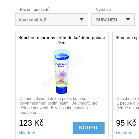
Řazení produktů
Výrobce
Abecedně A-Z
BUBCHEN
Bübchen ochranný krém do každého počasí
Bübchen sp
75ml
Chrání citlivou dětskou pokožku před
Bubchen Spr
povětrnostními podmínkami. Je vhodný pro
1 pečuje o p
děti od narození. Bez obsahu barviv a
šetrně a zam
parabenů.
123
Kč
95
Kč
KOUPIT
skladem
skladem