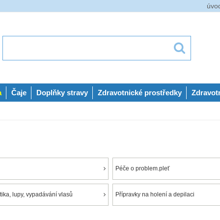
úvo
a
Čaje
Doplňky stravy
Zdravotnické prostředky
Zdravot
Péče o problem.pleť
ika, lupy, vypadávání vlasů
Přípravky na holení a depilaci