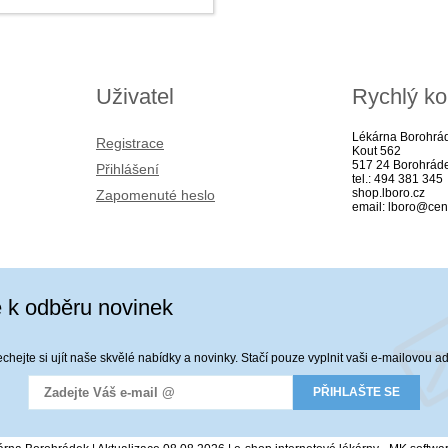
Uživatel
Rychlý ko
Lékárna Borohrá
Registrace
Kout 562
517 24 Borohrád
Přihlášení
tel.: 494 381 345
shop.lboro.cz
Zapomenuté heslo
email: lboro@cen
e k odběru novinek
hejte si ujít naše skvělé nabídky a novinky. Stačí pouze vyplnit vaši e-mailovou a