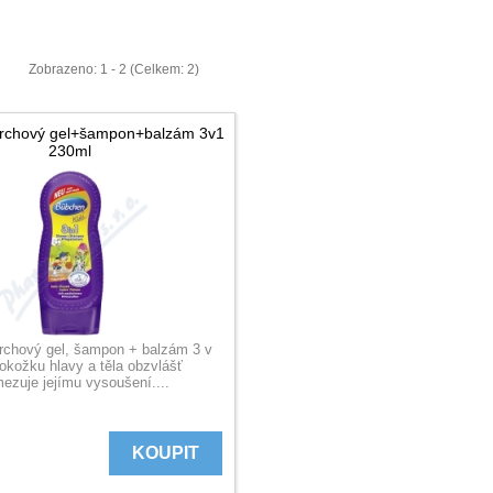
Zobrazeno: 1 - 2 (Celkem: 2)
rchový gel+šampon+balzám 3v1
230ml
chový gel, šampon + balzám 3 v
okožku hlavy a těla obzvlášť
ezuje jejímu vysoušení....
KOUPIT