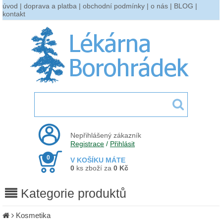
úvod
|
doprava a platba
|
obchodní podmínky
|
o nás
|
BLOG
|
kontakt
Nepřihlášený zákazník
Registrace
/
Přihlásit
0
V KOŠÍKU MÁTE
0
ks zboží za
0 Kč
Kategorie produktů
Kosmetika