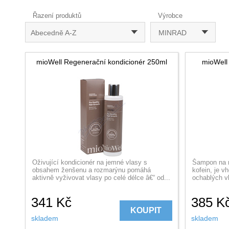
Řazení produktů
Výrobce
Abecedně A-Z
MINRAD
mioWell Regenerační kondicionér 250ml
mioWell
Oživující kondicionér na jemné vlasy s
Šampon na rů
obsahem ženšenu a rozmarýnu pomáhá
kofein, je v
aktivně vyživovat vlasy po celé délce â€“ od...
ochablých vl
341
Kč
385
K
KOUPIT
skladem
skladem