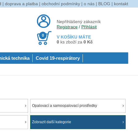
d
|
doprava a platba
|
obchodní podmínky
|
o nás
|
BLOG
|
kontakt
Nepřihlášený zákazník
Registrace
/
Přihlásit
0
V KOŠÍKU MÁTE
0
ks zboží za
0 Kč
nická technika
Covid 19-respirátory
Opalovací a samoopalovací prostředky
Zobrazit další kategorie