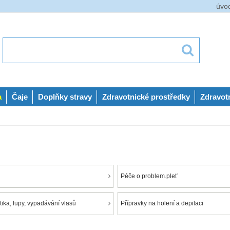
úvo
a
Čaje
Doplňky stravy
Zdravotnické prostředky
Zdravot
Péče o problem.pleť
ika, lupy, vypadávání vlasů
Přípravky na holení a depilaci