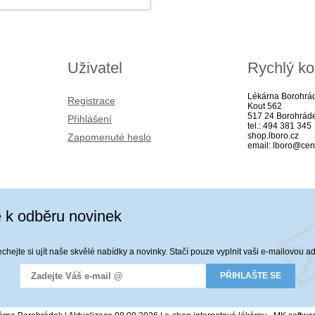
Uživatel
Rychlý ko
Lékárna Borohrá
Registrace
Kout 562
517 24 Borohrád
Přihlášení
tel.: 494 381 345
shop.lboro.cz
Zapomenuté heslo
email: lboro@cen
e k odběru novinek
hejte si ujít naše skvělé nabídky a novinky. Stačí pouze vyplnit vaši e-mailovou a