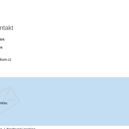
ntakt
dek
ek
trum.cz
dresu.