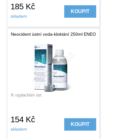
185
Kč
KOUPIT
skladem
Neocident ústní voda-kloktání 250ml ENEO
K výplachům úst
154
Kč
KOUPIT
skladem