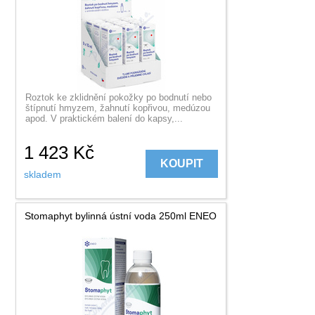
Roztok ke zklidnění pokožky po bodnutí nebo
štípnutí hmyzem, žahnutí kopřivou, medúzou
apod. V praktickém balení do kapsy,...
1 423
Kč
KOUPIT
skladem
Stomaphyt bylinná ústní voda 250ml ENEO