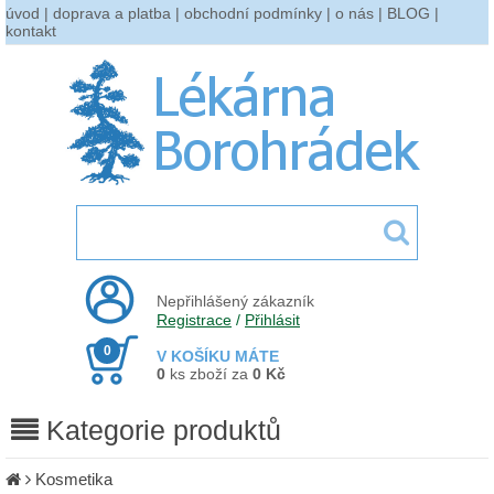
úvod
|
doprava a platba
|
obchodní podmínky
|
o nás
|
BLOG
|
kontakt
Nepřihlášený zákazník
Registrace
/
Přihlásit
0
V KOŠÍKU MÁTE
0
ks zboží za
0 Kč
Kategorie produktů
Kosmetika