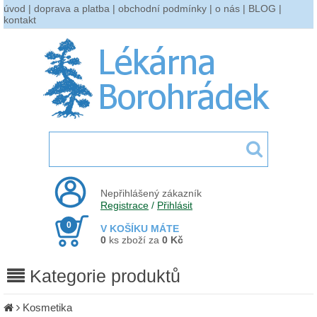
úvod
|
doprava a platba
|
obchodní podmínky
|
o nás
|
BLOG
|
kontakt
Nepřihlášený zákazník
Registrace
/
Přihlásit
0
V KOŠÍKU MÁTE
0
ks zboží za
0 Kč
Kategorie produktů
Kosmetika