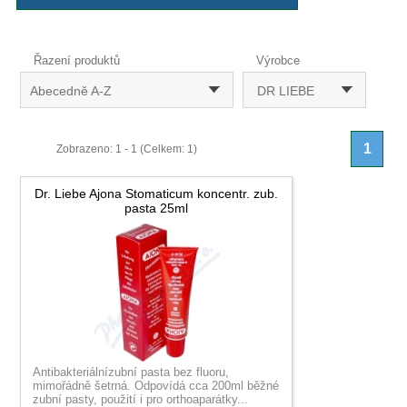
Řazení produktů
Výrobce
Abecedně A-Z
DR LIEBE
1
Zobrazeno: 1 - 1 (Celkem: 1)
Dr. Liebe Ajona Stomaticum koncentr. zub.
pasta 25ml
Antibakteriálnízubní pasta bez fluoru,
mimořádně šetrná. Odpovídá cca 200ml běžné
zubní pasty, použití i pro orthoaparátky...