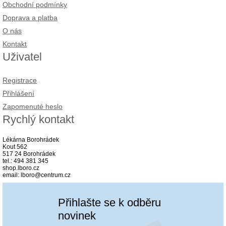
Obchodní podmínky
Doprava a platba
O nás
Kontakt
Uživatel
Registrace
Přihlášení
Zapomenuté heslo
Rychlý kontakt
Lékárna Borohrádek
Kout 562
517 24 Borohrádek
tel.: 494 381 345
shop.lboro.cz
email: lboro@centrum.cz
Přihlašte se k odběru
novinek