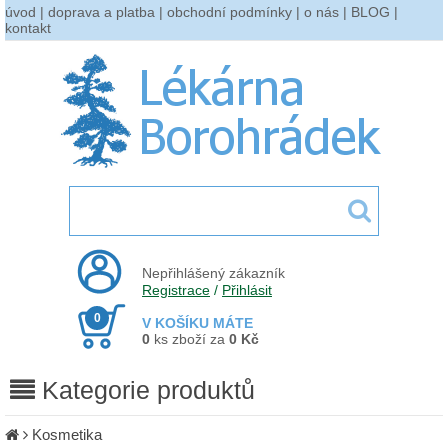
úvod
|
doprava a platba
|
obchodní podmínky
|
o nás
|
BLOG
|
kontakt
Nepřihlášený zákazník
Registrace
/
Přihlásit
0
V KOŠÍKU MÁTE
0
ks zboží za
0 Kč
Kategorie produktů
Kosmetika