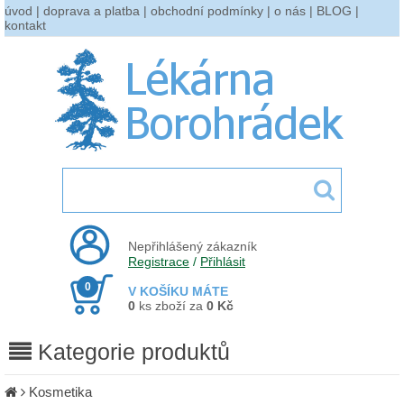
úvod
|
doprava a platba
|
obchodní podmínky
|
o nás
|
BLOG
|
kontakt
Nepřihlášený zákazník
Registrace
/
Přihlásit
0
V KOŠÍKU MÁTE
0
ks zboží za
0 Kč
Kategorie produktů
Kosmetika