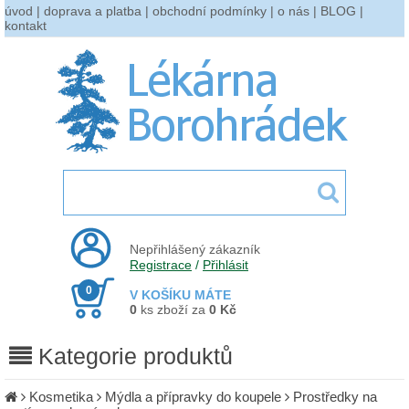
úvod
|
doprava a platba
|
obchodní podmínky
|
o nás
|
BLOG
|
kontakt
Nepřihlášený zákazník
Registrace
/
Přihlásit
0
V KOŠÍKU MÁTE
0
ks zboží za
0 Kč
Kategorie produktů
Kosmetika
Mýdla a přípravky do koupele
Prostředky na