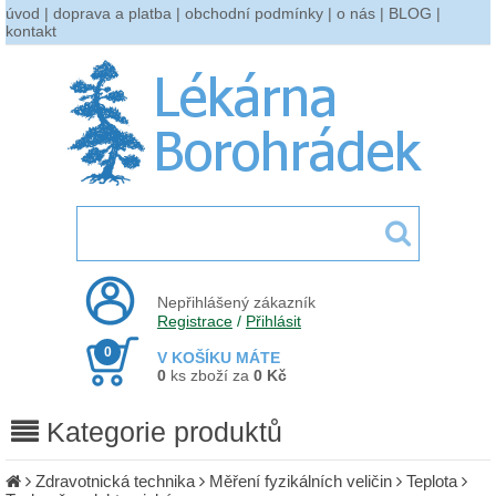
úvod
|
doprava a platba
|
obchodní podmínky
|
o nás
|
BLOG
|
kontakt
Nepřihlášený zákazník
Registrace
/
Přihlásit
0
V KOŠÍKU MÁTE
0
ks zboží za
0 Kč
Kategorie produktů
Zdravotnická technika
Měření fyzikálních veličin
Teplota