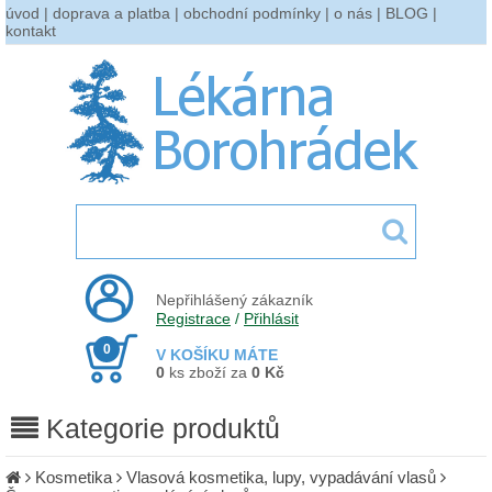
úvod
|
doprava a platba
|
obchodní podmínky
|
o nás
|
BLOG
|
kontakt
Nepřihlášený zákazník
Registrace
/
Přihlásit
0
V KOŠÍKU MÁTE
0
ks zboží za
0 Kč
Kategorie produktů
Kosmetika
Vlasová kosmetika, lupy, vypadávání vlasů