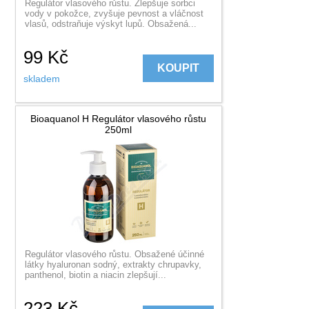
Regulátor vlasového růstu. Zlepšuje sorbci
vody v pokožce, zvyšuje pevnost a vláčnost
vlasů, odstraňuje výskyt lupů. Obsažená...
99
Kč
KOUPIT
skladem
Bioaquanol H Regulátor vlasového růstu
250ml
Regulátor vlasového růstu. Obsažené účinné
látky hyaluronan sodný, extrakty chrupavky,
panthenol, biotin a niacin zlepšují...
223
Kč