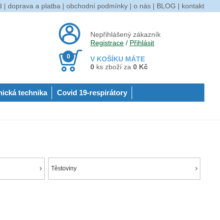
d
|
doprava a platba
|
obchodní podmínky
|
o nás
|
BLOG
|
kontakt
Nepřihlášený zákazník
Registrace
/
Přihlásit
0
V KOŠÍKU MÁTE
0
ks zboží za
0 Kč
nická technika
Covid 19-respirátory
Těstoviny