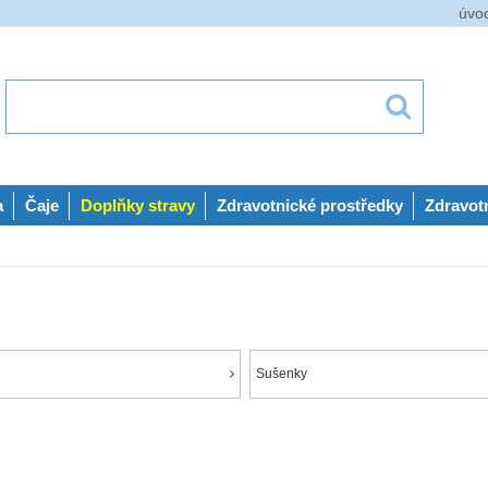
úvo
a
Čaje
Doplňky stravy
Zdravotnické prostředky
Zdravot
Sušenky