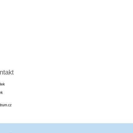
ntakt
dek
ek
trum.cz