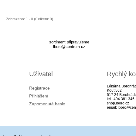
Zobrazeno: 1 - 0 (Celkem: 0)
sortiment připravujeme
lboro@centrum.cz
Uživatel
Rychlý ko
Lékárna Borohrá
Registrace
Kout 562
517 24 Borohrád
Přihlášení
tel.: 494 381 345
shop.lboro.cz
Zapomenuté heslo
email: lboro@cen