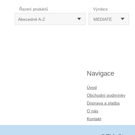
Řazení produktů
Výrobce
Abecedně A-Z
MEDIATE
Navigace
Úvod
Obchodní podmínky
Doprava a platba
O nás
Kontakt