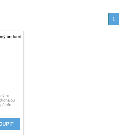
1
ený bederní
rnými
dokonalou
páteře....
OUPIT