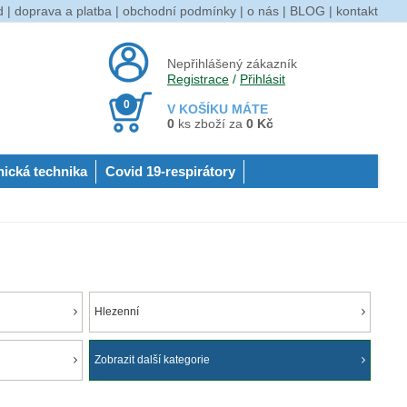
d
|
doprava a platba
|
obchodní podmínky
|
o nás
|
BLOG
|
kontakt
Nepřihlášený zákazník
Registrace
/
Přihlásit
0
V KOŠÍKU MÁTE
0
ks zboží za
0 Kč
nická technika
Covid 19-respirátory
Hlezenní
Zobrazit další kategorie