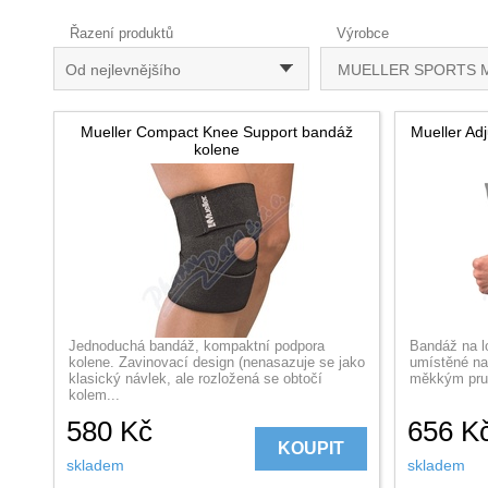
Řazení produktů
Výrobce
Od nejlevnějšího
MUELLER SPORTS 
Mueller Compact Knee Support bandáž
Mueller Ad
kolene
Jednoduchá bandáž, kompaktní podpora
Bandáž na lo
kolene. Zavinovací design (nenasazuje se jako
umístěné na
klasický návlek, ale rozložená se obtočí
měkkým pruž
kolem...
580
Kč
656
K
KOUPIT
skladem
skladem