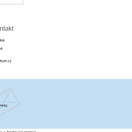
ntakt
dek
ek
trum.cz
dresu.