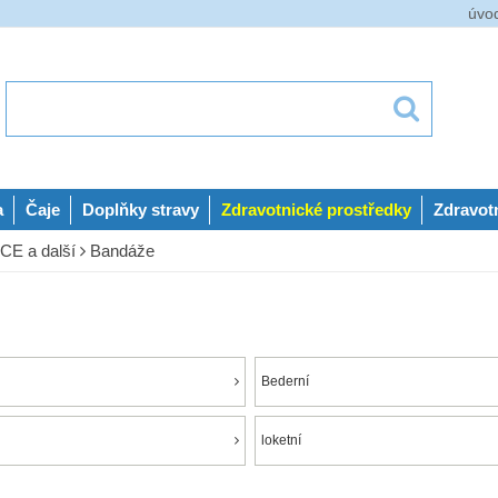
úvo
a
Čaje
Doplňky stravy
Zdravotnické prostředky
Zdravot
E a další
Bandáže
Bederní
loketní