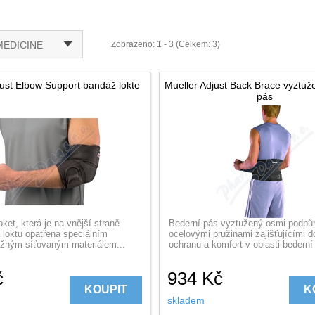
MEDICINE
Zobrazeno: 1 - 3 (Celkem: 3)
just Elbow Support bandáž lokte
Mueller Adjust Back Brace vyztuž
pás
ket, která je na vnější straně
Bederní pás vyztužený osmi podpů
 loktu opatřena speciálním
ocelovými pružinami zajišťujícími 
ným síťovaným materiálem...
ochranu a komfort v oblasti bederní 
č
934
Kč
KOUPIT
K
skladem