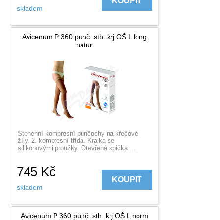
KOUPIT
skladem
Avicenum P 360 punč. sth. krj OŠ L long
natur
Stehenní kompresní punčochy na křečové
žíly. 2. kompresní třída. Krajka se
silikonovými proužky. Otevřená špička....
745
Kč
KOUPIT
skladem
Avicenum P 360 punč. sth. krj OŠ L norm