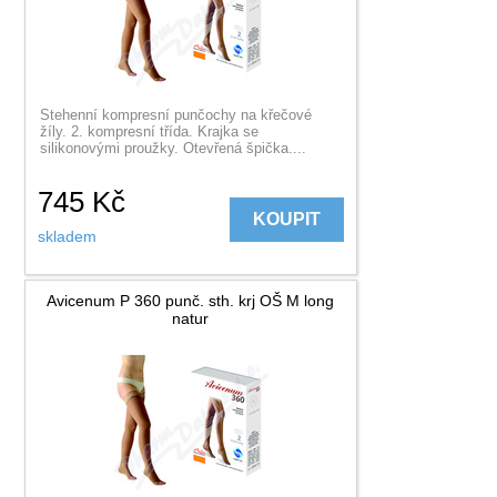
Stehenní kompresní punčochy na křečové
žíly. 2. kompresní třída. Krajka se
silikonovými proužky. Otevřená špička....
745
Kč
KOUPIT
skladem
Avicenum P 360 punč. sth. krj OŠ M long
natur