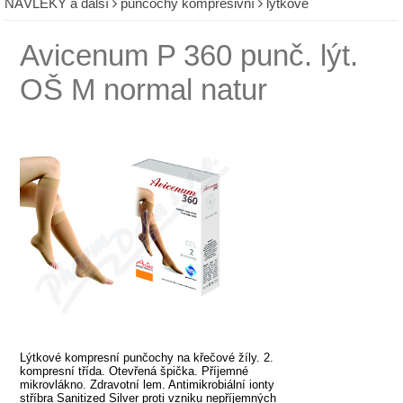
NÁVLEKY a další
punčochy kompresivní
lýtkové
Avicenum P 360 punč. lýt.
OŠ M normal natur
Lýtkové kompresní punčochy na křečové žíly. 2.
kompresní třída. Otevřená špička. Příjemné
mikrovlákno. Zdravotní lem. Antimikrobiální ionty
stříbra Sanitized Silver proti vzniku nepříjemných