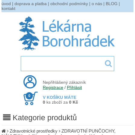
úvod
|
doprava a platba
|
obchodní podmínky
|
o nás
|
BLOG
|
kontakt
Nepřihlášený zákazník
Registrace
/
Přihlásit
0
V KOŠÍKU MÁTE
0
ks zboží za
0 Kč
Kategorie produktů
Zdravotnické prostředky
ZDRAVOTNÍ PUNČOCHY,