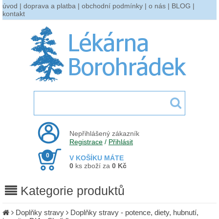
úvod
|
doprava a platba
|
obchodní podmínky
|
o nás
|
BLOG
|
kontakt
Nepřihlášený zákazník
Registrace
/
Přihlásit
0
V KOŠÍKU MÁTE
0
ks zboží za
0 Kč
Kategorie produktů
Doplňky stravy
Doplňky stravy - potence, diety, hubnutí,